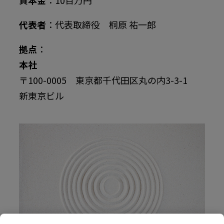
資本金
：10百万円
代表者
：代表取締役 桐原 祐一郎
拠点
：
本社
〒100-0005 東京都千代田区丸の内3-3-1
新東京ビル