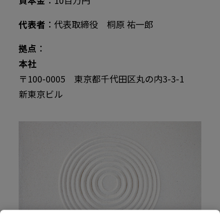
資本金
：10百万円
代表者
：代表取締役 桐原 祐一郎
拠点
：
本社
〒100-0005 東京都千代田区丸の内3-3-1
新東京ビル