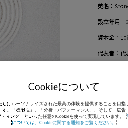
英名
：Stone
設立年月
：
資本金
：1
代表者
：代
拠点
：
本社
Cookieについて
〒100-0
ル
たちはパーソナライズされた最高の体験を提供することを目指
ます。「機能性」、「分析・パフォーマンス」、そして「広告
ゲティング」といった任意のCookieを使って実現しています。
については、Cookieに関する通知をご覧ください。