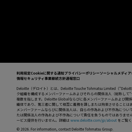
利用規定
Cookieに関する通知
プライバシーポリシー
ソーシャルメディア
情報セキュリティ
事業継続方針
通報窓口
Deloitte（デロイト）とは、Deloitte Touche Tohmatsu Limited（“
ク組織を構成するメンバーファームおよびそれらの関係法人（総称して“
複数を指します。Deloitte Globalならびに各メンバーファームお
織体であり、第三者に関して相互に義務を課しまたは拘束させることはありません
メンバーファームならびに関係法人は、自らの作為および不作為につい
たは関係法人の作為および不作為について責任を負うものではありません。Del
ービス提供を行いません。詳細は
www.deloitte.com/jp/about
をご覧く
© 2026. For information, contact Deloitte Tohmatsu Group.