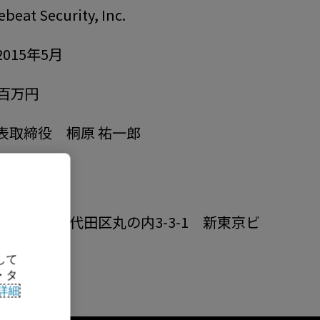
beat Security, Inc.
2015年5月
0百万円
表取締役 桐原 祐一郎
005 東京都千代田区丸の内3-3-1 新東京ビ
して
・タ
詳細