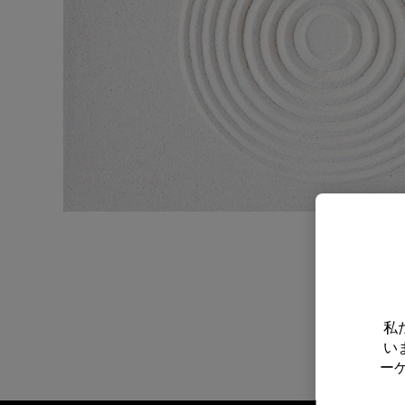
私
い
ー