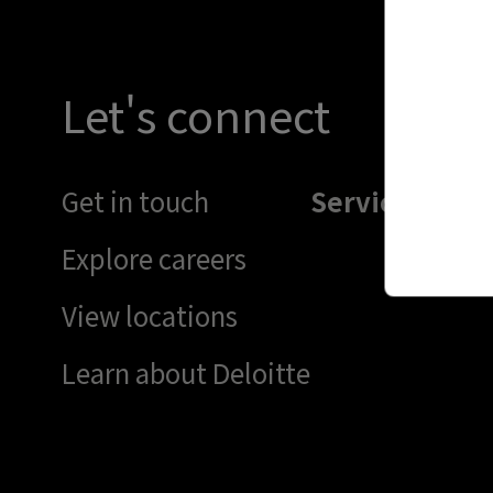
Let's connect
Get in touch
Services
A
Explore careers
View locations
Learn about Deloitte