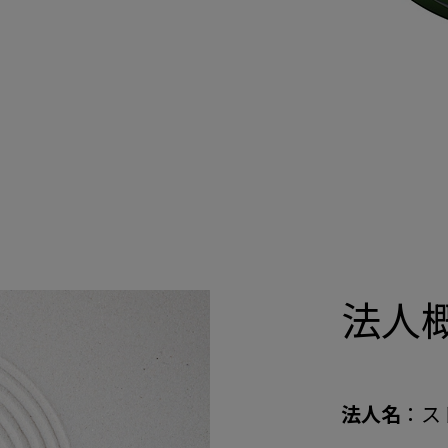
法人
法人名
：ス