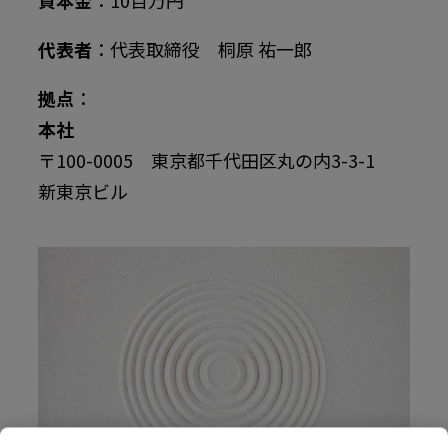
資本金
：10百万円
代表者
：代表取締役 桐原 祐一郎
拠点
：
本社
〒100-0005 東京都千代田区丸の内3-3-1
新東京ビル